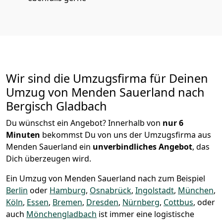
Wir sind die Umzugsfirma für Deinen
Umzug von Menden Sauerland nach
Bergisch Gladbach
Du wünschst ein Angebot? Innerhalb von
nur 6
Minuten
bekommst Du von uns der Umzugsfirma aus
Menden Sauerland ein
unverbindliches Angebot
, das
Dich überzeugen wird.
Ein Umzug von Menden Sauerland nach zum Beispiel
Berlin
oder
Hamburg
,
Osnabrück
,
Ingolstadt
,
München
,
Köln
,
Essen
,
Bremen
,
Dresden
,
Nürnberg
,
Cottbus
, oder
auch
Mönchen­gladbach
ist immer eine logistische