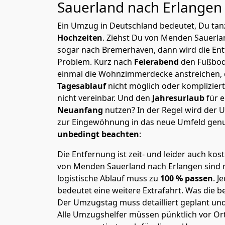
Sauerland nach Erlange
Ein Umzug in Deutschland bedeutet, Du tanz
Hochzeiten
. Ziehst Du von Menden Sauerla
sogar nach Bremer­haven, dann wird die En
Problem.
Kurz nach
Feierabend
den Fußbod
einmal die Wohnzimmerdecke anstreichen, da
Tagesablauf
nicht möglich oder komplizier
nicht vereinbar. Und den
Jahresurlaub
für 
Neuanfang
nutzen? In der Regel wird der
zur Eingewöhnung in das neue Umfeld genu
unbedingt beachten
:
Die Entfernung ist zeit- und leider auch kos
von Menden Sauerland nach Erlangen sind n
logistische Ablauf muss zu
100 % passen
. 
bedeutet eine weitere Extrafahrt. Was die be
Der Umzugstag muss detailliert geplant un
Alle Umzugshelfer müssen pünktlich vor Ort