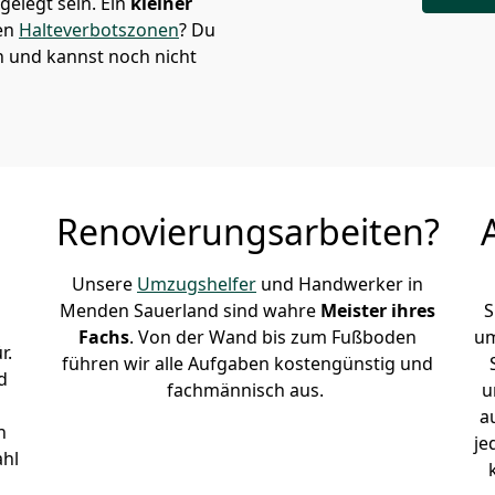
elegt sein. Ein
kleiner
den
Halteverbotszonen
? Du
 und kannst noch nicht
Renovierungsarbeiten?
Unsere
Umzugshelfer
und Handwerker in
Menden Sauerland sind wahre
Meister ihres
S
Fachs
. Von der Wand bis zum Fußboden
um
r.
führen wir alle Aufgaben kostengünstig und
d
fachmännisch aus.
u
a
n
je
ahl