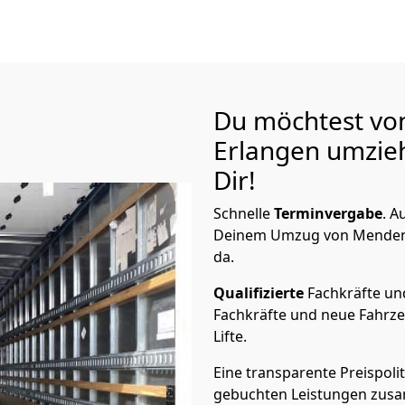
Du möchtest vo
Erlangen
umzieh
Dir!
Schnelle
Terminvergabe
.
Au
Deinem Umzug von Menden S
da.
Qualifizierte
Fachkräfte u
Fachkräfte und neue Fahrze
Lifte.
Eine transparente Preispolit
gebuchten Leistungen zusam