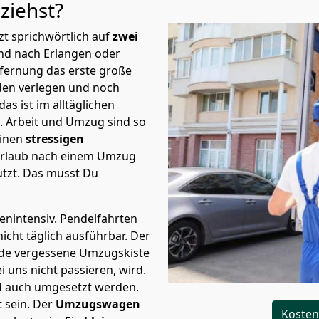
n
ziehst?
t sprichwörtlich auf
zwei
nd nach Erlangen oder
tfernung das erste große
en verlegen und noch
s ist im alltäglichen
t.
Arbeit und Umzug sind so
einen
stressigen
 Urlaub nach einem Umzug
tzt. Das musst Du
tenintensiv. Pendelfahrten
icht täglich ausführbar.
Der
Jede vergessene Umzugskiste
i uns nicht passieren, wird.
d auch umgesetzt werden.
 sein. Der
Umzugswagen
Kosten