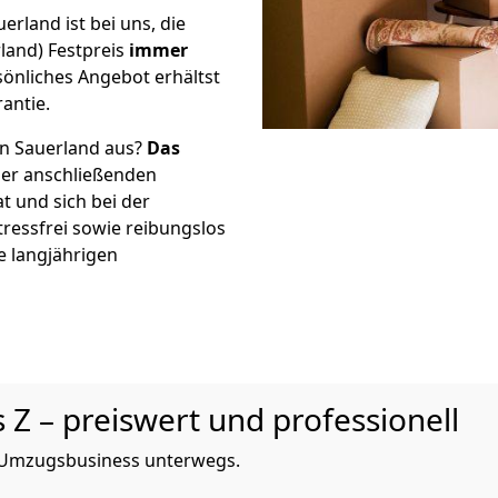
rland ist bei uns, die
and) Festpreis
immer
önliches Angebot erhältst
antie.
en Sauerland aus?
Das
er anschließenden
t und sich bei der
tressfrei sowie reibungslos
e langjährigen
 Z – preiswert und professionell
im Umzugsbusiness unterwegs.