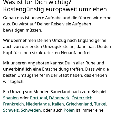
Was ist für Dich wichtig?
Kostengünstig europaweit umziehen
Genau das ist unsere Aufgabe und die führen wir gerne
aus. Du wirst auf Deiner Reise viele Aufgaben
bewältigen müssen.
Wir übernehmen Deinen Umzug nach England gerne
auch von der ersten Umzugskiste an, dann hast Du den
Kopf für einen strukturierten Neuanfang frei.
Mit unseren Angeboten kannst Du in aller Ruhe und
unverbindlich
eine Entscheidung treffen. Dass wir die
besten Umzugshelfer in der Stadt haben, das erleben
wir täglich.
Ein Umzug von Menden Sauerland nach zum Beispiel
Spanien
oder
Portugal
,
Dänemark
,
Österreich
,
Frankreich
,
Niederlande
,
Italien
,
Griechenland
,
Türkei
,
Schweiz
,
Schweden
, oder auch
Polen
ist immer eine