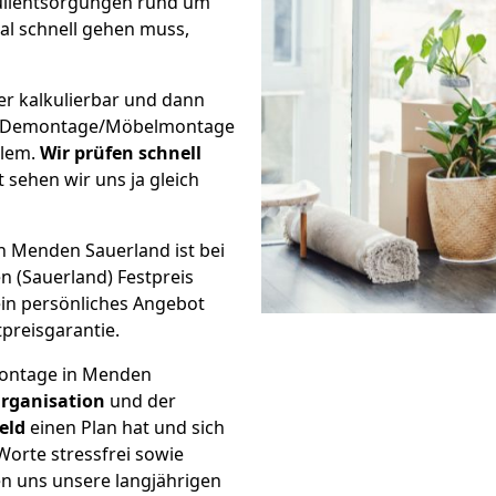
üllentsorgungen rund um
l schnell gehen muss,
er kalkulierbar und dann
ige Demontage/Möbelmontage
blem.
Wir prüfen schnell
t sehen wir uns ja gleich
n Menden Sauerland ist bei
(Sauerland) Festpreis
in persönliches Angebot
tpreisgarantie.
ontage in Menden
rganisation
und der
eld
einen Plan hat und sich
Worte stressfrei sowie
en uns unsere langjährigen