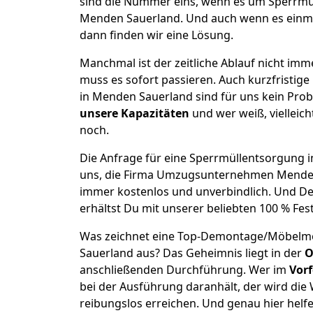
sind die Nummer eins, wenn es um Sperrm
Menden Sauerland. Und auch wenn es einma
dann finden wir eine Lösung.
Manchmal ist der zeitliche Ablauf nicht imm
muss es sofort passieren. Auch kurzfrist
in Menden Sauerland sind für uns kein Pro
unsere Kapazitäten
und wer weiß, vielleich
noch.
Die Anfrage für eine Sperrmüllentsorgung i
uns, die Firma Umzugsunternehmen Menden 
immer kostenlos und unverbindlich. Und De
erhältst Du mit unserer beliebten 100 % Fes
Was zeichnet eine Top-Demontage/Möbelm
Sauerland aus? Das Geheimnis liegt in der
O
anschließenden Durchführung. Wer im
Vorf
bei der Ausführung daranhält, der wird die 
reibungslos erreichen. Und genau hier helf