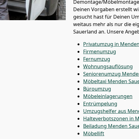
Demontage/Möbelmontage i
Deinen Vorgaben erstellt wi
gesucht hast für Deinen Um
weitaus mehr als nur die e
Sauerland an. Unsere Angeb
Privatumzug in Menden
Firmenumzug
Fernumzug
Wohnungsauflösung
Seniorenumzug Menden
Möbeltaxi
Menden Saue
Büroumzug
Möbeleinlagerungen
Entrümpelung
Umzugshelfer aus Men
Halteverbotszonen in 
Beiladung
Menden Saue
Möbellift