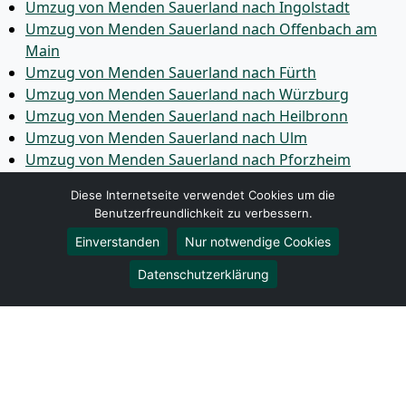
Umzug von Menden Sauerland nach Ingolstadt
Umzug von Menden Sauerland nach Offenbach am
Main
Umzug von Menden Sauerland nach Fürth
Umzug von Menden Sauerland nach Würzburg
Umzug von Menden Sauerland nach Heilbronn
Umzug von Menden Sauerland nach Ulm
Umzug von Menden Sauerland nach Pforzheim
Umzug von Menden Sauerland nach Wolfsburg
Diese Internetseite verwendet Cookies um die
Umzug von Menden Sauerland nach Bottrop
Benutzerfreundlichkeit zu verbessern.
Umzug von Menden Sauerland nach Göttingen
Einverstanden
Nur notwendige Cookies
Umzug von Menden Sauerland nach Reutlingen
Umzug von Menden Sauerland nach Bremer­haven
Datenschutzerklärung
Umzug von Menden Sauerland nach Koblenz
Umzug von Menden Sauerland nach Erlangen
Umzug von Menden Sauerland nach Bergisch
Gladbach
Umzug von Menden Sauerland nach Remscheid
Umzug von Menden Sauerland nach Jena