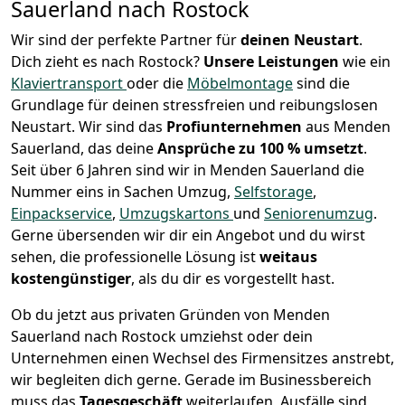
Sauerland nach Rostock
Wir sind der perfekte Partner für
deinen Neustart
.
Dich zieht es nach Rostock?
Unsere Leistungen
wie ein
Klaviertransport
oder die
Möbelmontage
sind die
Grundlage für deinen stressfreien und reibungslosen
Neustart.
Wir sind das
Profiunternehmen
aus Menden
Sauerland, das deine
Ansprüche zu 100 % umsetzt
.
Seit über 6 Jahren sind wir in Menden Sauerland die
Nummer eins in Sachen Umzug,
Selfstorage
,
Einpackservice
,
Umzugskartons
und
Seniorenumzug
.
Gerne übersenden wir dir ein Angebot und du wirst
sehen, die professionelle Lösung ist
weitaus
kostengünstiger
, als du dir es vorgestellt hast.
Ob du jetzt aus privaten Gründen von Menden
Sauerland nach Rostock umziehst oder dein
Unternehmen einen Wechsel des Firmensitzes anstrebt,
wir begleiten dich gerne. Gerade im Businessbereich
muss das
Tagesgeschäft
weiterlaufen, Ausfälle sind