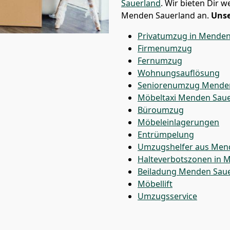
Sauerland
. Wir bieten Dir 
Menden Sauerland an.
Unse
Privatumzug in Menden
Firmenumzug
Fernumzug
Wohnungsauflösung
Seniorenumzug Menden
Möbeltaxi
Menden Saue
Büroumzug
Möbeleinlagerungen
Entrümpelung
Umzugshelfer aus Men
Halteverbotszonen in 
Beiladung
Menden Saue
Möbellift
Umzugsservice