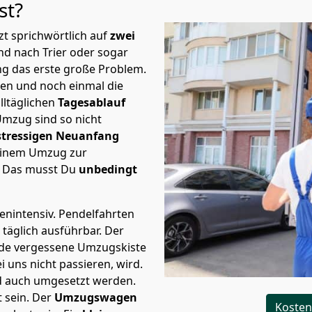
st?
t sprichwörtlich auf
zwei
nd nach Trier oder sogar
ng das erste große Problem.
en und noch einmal die
lltäglichen
Tagesablauf
Umzug sind so nicht
stressigen Neuanfang
 einem Umzug zur
. Das musst Du
unbedingt
tenintensiv. Pendelfahrten
 täglich ausführbar.
Der
Jede vergessene Umzugskiste
i uns nicht passieren, wird.
d auch umgesetzt werden.
 sein. Der
Umzugswagen
Kosten