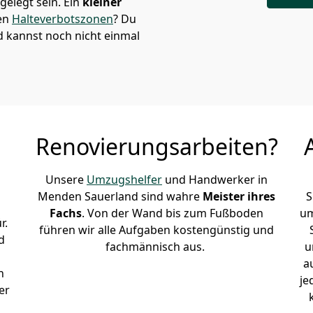
elegt sein. Ein
kleiner
den
Halteverbotszonen
? Du
d kannst noch nicht einmal
Renovierungsarbeiten?
Unsere
Umzugshelfer
und Handwerker in
Menden Sauerland sind wahre
Meister ihres
S
Fachs
. Von der Wand bis zum Fußboden
um
r.
führen wir alle Aufgaben kostengünstig und
d
fachmännisch aus.
u
a
n
je
er