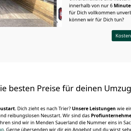
innerhalb von nur
6
Minut
für Dich vollkommen unverb
können wir für Dich tun?
Kosten
Die besten Preise für deinen Umzu
ustart
. Dich zieht es nach Trier?
Unsere Leistungen
wie e
 und reibungslosen Neustart.
Wir sind das
Profiunternehm
 Jahren sind wir in Menden Sauerland die Nummer eins in 
ug
.
Gerne übersenden wir dir ein Angebot und du wirst sehe