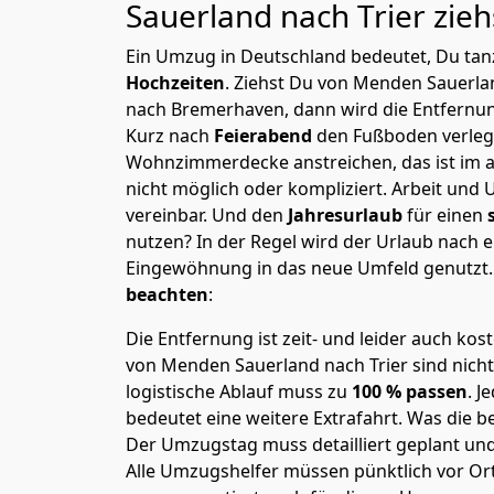
Sauerland nach Trier
zieh
Ein Umzug in Deutschland bedeutet, Du tanz
Hochzeiten
. Ziehst Du von Menden Sauerla
nach Bremer­haven, dann wird die Entfernu
Kurz nach
Feierabend
den Fußboden verleg
Wohnzimmerdecke anstreichen, das ist im a
nicht möglich oder kompliziert.
Arbeit und 
vereinbar. Und den
Jahresurlaub
für einen
nutzen? In der Regel wird der Urlaub nach
Eingewöhnung in das neue Umfeld genutzt
beachten
:
Die Entfernung ist zeit- und leider auch kos
von Menden Sauerland nach Trier sind nicht
logistische Ablauf muss zu
100 % passen
. 
bedeutet eine weitere Extrafahrt. Was die be
Der Umzugstag muss detailliert geplant un
Alle Umzugshelfer müssen pünktlich vor Ort